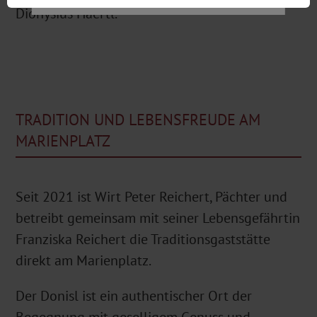
Dionysius Haertl.
TRADITION UND LEBENSFREUDE AM
MARIENPLATZ
Seit 2021 ist Wirt Peter Reichert, Pächter und
betreibt gemeinsam mit seiner Lebensgefährtin
Franziska Reichert die Traditionsgaststätte
direkt am Marienplatz.
Der Donisl ist ein authentischer Ort der