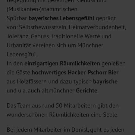
Begegnung mit geselligem Genuss und
(Musikanten-)stammtischen.
Spürbar
bayerisches Lebensgefühl
geprägt
von: Selbstbewusstsein, Heimatverbundenheit,
Toleranz, Genuss. Traditionelle Werte und
Urbanität vereinen sich um Münchner
Lebensg‘fui.
In den
einzigartigen Räumlichkeiten
genießen
die Gäste
hochwertiges
Hacker-Pschorr Bier
aus Holzfässern und dazu typisch
bayrische
und u.a. auch altmünchner
Gerichte
.
Das Team aus rund 50 Mitarbeitern gibt den
wunderschönen Räumlichkeiten eine Seele.
Bei jedem Mitarbeiter im Donisl, geht es jeden