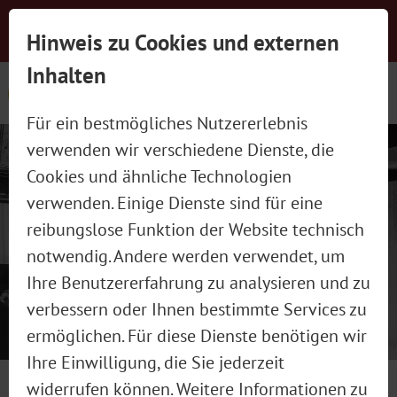
Newsletter-Anmeldung
Presse
Jobs
Hinweis zu Cookies und externen
Social Wall
Kontakt
schließen
Inhalten
Für ein bestmögliches Nutzererlebnis
verwenden wir verschiedene Dienste, die
Cookies und ähnliche Technologien
verwenden. Einige Dienste sind für eine
reibungslose Funktion der Website technisch
MADAME WIESN WARM-UP
notwendig. Andere werden verwendet, um
Ihre Benutzererfahrung zu analysieren und zu
verbessern oder Ihnen bestimmte Services zu
Bereits das dritte Mal in Folge
ermöglichen. Für diese Dienste benötigen wir
veranstalten Chirurgin Dr. Caroline
Ihre Einwilligung, die Sie jederzeit
Kim, Chefredakteurin der Madame
widerrufen können. Weitere Informationen zu