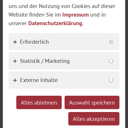
Petra Winter und Wirtin Franziska
uns und der Nutzung von Cookies auf dieser
Reichert eine der exklusivsten Pre-
Website finden Sie im
Impressum
und in
Oktoberfest-Veranstaltungen der
REALE BIERWIRTSCHAFT
unserer
Datenschutzerklärung
.
Stadt: Das MADAME Wiesn Warm-Up
ZUR ALTEN HAUPTWACHE
im Donisl am Marienplatz.
Erforderlich
SEIT 1715
Gemeinsam mit 120 geladenen VIP-
Gästen ist es in diesem Jahr erstmalig
Statistik / Marketing
möglich Tickets zu kaufen –
entweder mit Menü und
Externe Inhalte
Tischreservierung oder
Flanierkarten.
Alles ablehnen
Auswahl speichern
Tickets & Informationen
Alles akzeptieren