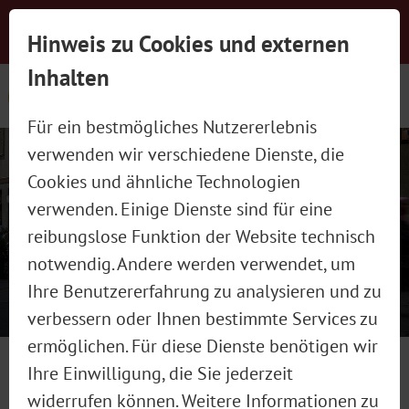
Newsletter-Anmeldung
Presse
Jobs
Hinweis zu Cookies und externen
Social Wall
Kontakt
schließen
Inhalten
Für ein bestmögliches Nutzererlebnis
verwenden wir verschiedene Dienste, die
Cookies und ähnliche Technologien
verwenden. Einige Dienste sind für eine
reibungslose Funktion der Website technisch
MADAME WIESN WARM-UP
notwendig. Andere werden verwendet, um
Ihre Benutzererfahrung zu analysieren und zu
verbessern oder Ihnen bestimmte Services zu
Bereits das dritte Mal in Folge
ermöglichen. Für diese Dienste benötigen wir
veranstalten Chirurgin Dr. Caroline
Wirtshaus in München am
Ihre Einwilligung, die Sie jederzeit
Kim, Chefredakteurin der Madame
widerrufen können. Weitere Informationen zu
Marienplatz