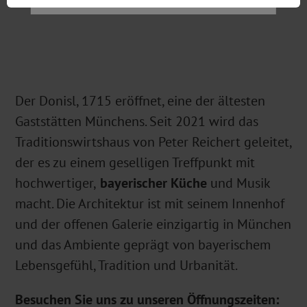
Der Donisl, 1715 eröffnet, eine der ältesten
Gaststätten Münchens. Seit 2021 wird das
Traditionswirtshaus von Peter Reichert geleitet,
der es zu einem geselligen Treffpunkt mit
hochwertiger,
bayerischer Küche
und Musik
macht. Die Architektur ist mit seinem Innenhof
und der offenen Galerie einzigartig in München
und das Ambiente geprägt von bayerischem
Lebensgefühl, Tradition und Urbanität.
Besuchen Sie uns zu unseren Öffnungszeiten: