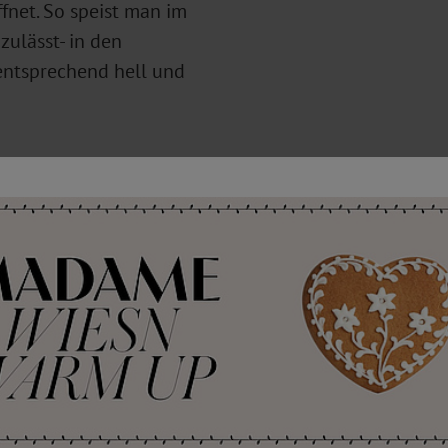
fnet. So speist man im
zulässt- in den
ntsprechend hell und