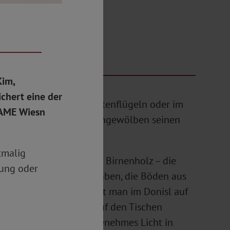
ERL
Kim,
chert eine der
g, der findet in den Seitenflügeln oder im
DAME Wiesn
it Ton verputzten Tonnengewölben seinen
tmalig
d aus edlem Ahorn- und Birnenholz – die
rung oder
öne Patina bekommen haben, die Böden aus
lz. Besonderen Wert legt man im Donisl auf
Licht. Das Essen wird auf den Tischen
aber zudem wird ein angenehmes Licht in