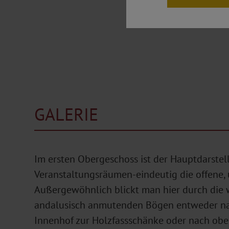
GALERIE
Im ersten Obergeschoss ist der Hauptdarstel
Veranstaltungsräumen-eindeutig die offene, 
Außergewöhnlich blickt man hier durch die
andalusisch anmutenden Bögen entweder na
Innenhof zur Holzfassschänke oder nach obe