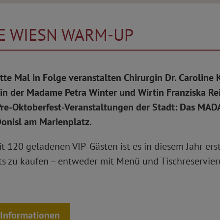
 WIESN WARM-UP
HACKER-STÜB
itte Mal in Folge veranstalten Chirurgin Dr. Caroline 
in der Madame Petra Winter und Wirtin Franziska Rei
Wer es urig-gemütlich ma
Pre-Oktoberfest-Veranstaltungen der Stadt: Das MA
Hacker-Stüberl in den m
onisl am Marienplatz.
Platz.
 120 geladenen VIP-Gästen ist es in diesem Jahr ers
Die Tische und Bänke sin
ts zu kaufen – entweder mit Menü und Tischreservie
mit den Jahren eine sch
Naturstein und Eichenho
ein warmes, gemütliches 
perfekt ausgeleuchtet, 
 Informationen