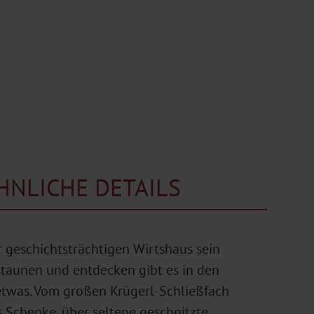
NLICHE DETAILS
 geschichtsträchtigen Wirtshaus sein
staunen und entdecken gibt es in den
etwas. Vom großen Krügerl-Schließfach
ss Schenke, über seltene geschnitzte