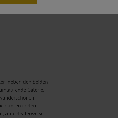
den Gastraum gestreut.
ler- neben den beiden
umlaufende Galerie.
 wunderschönen,
ch unten in den
n, zum idealerweise