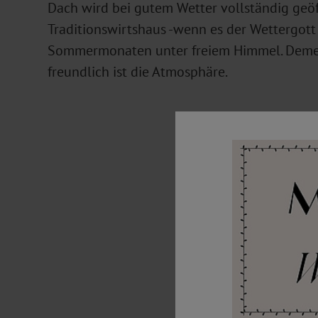
Dach wird bei gutem Wetter vollständig geöf
Traditionswirtshaus -wenn es der Wettergott 
Sommermonaten unter freiem Himmel. Deme
freundlich ist die Atmosphäre.