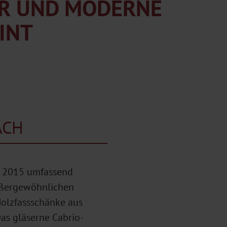
IR UND MODERNE
INT
ACH
e 2015 umfassend
außergewöhnlichen
Holzfassschänke aus
Das gläserne Cabrio-