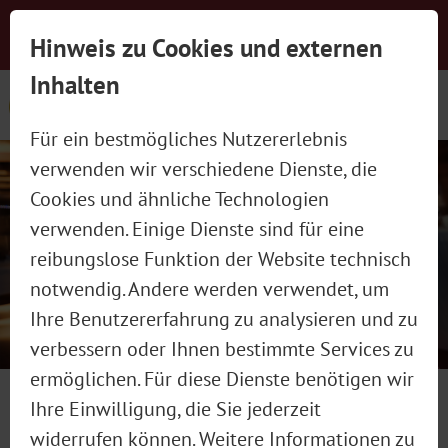
Newsletter-Anmeldung
Presse
Jobs
Hinweis zu Cookies und externen
Social Wall
Kontakt
schließen
Inhalten
Für ein bestmögliches Nutzererlebnis
verwenden wir verschiedene Dienste, die
Cookies und ähnliche Technologien
verwenden. Einige Dienste sind für eine
reibungslose Funktion der Website technisch
MADAME WIESN WARM-UP
notwendig. Andere werden verwendet, um
Ihre Benutzererfahrung zu analysieren und zu
verbessern oder Ihnen bestimmte Services zu
Bereits das dritte Mal in Folge
ermöglichen. Für diese Dienste benötigen wir
veranstalten Chirurgin Dr. Caroline
18. Juni 2026
Ihre Einwilligung, die Sie jederzeit
Kim, Chefredakteurin der Madame
widerrufen können. Weitere Informationen zu