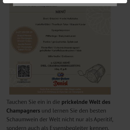
Tauchen Sie ein in die
prickelnde Welt des
Champagners
und lernen Sie den besten
Schaumwein der Welt nicht nur als Aperitif,
sondern auch als Essensbegleiter kennen.