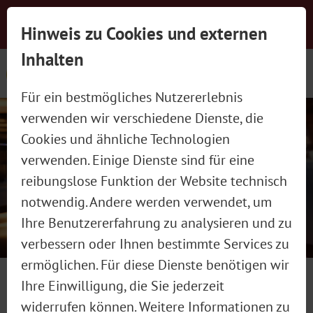
Newsletter-Anmeldung
Presse
Jobs
Hinweis zu Cookies und externen
Social Wall
Kontakt
schließen
Inhalten
Für ein bestmögliches Nutzererlebnis
verwenden wir verschiedene Dienste, die
Cookies und ähnliche Technologien
verwenden. Einige Dienste sind für eine
reibungslose Funktion der Website technisch
MADAME WIESN WARM-UP
notwendig. Andere werden verwendet, um
Ihre Benutzererfahrung zu analysieren und zu
verbessern oder Ihnen bestimmte Services zu
Bereits das dritte Mal in Folge
ermöglichen. Für diese Dienste benötigen wir
veranstalten Chirurgin Dr. Caroline
18. Januar 2025
Ihre Einwilligung, die Sie jederzeit
Kim, Chefredakteurin der Madame
widerrufen können. Weitere Informationen zu