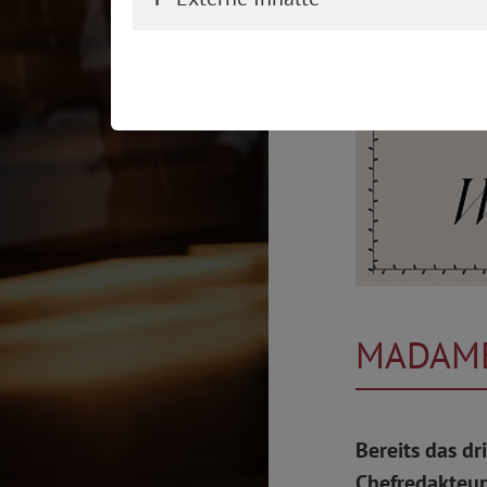
MADAME
Bereits das dr
Chefredakteur