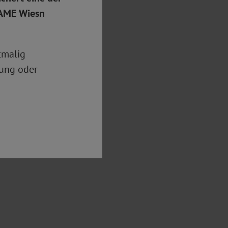
DAME Wiesn
tmalig
rung oder