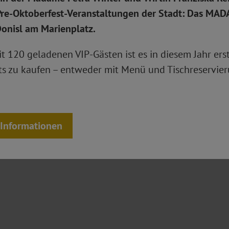
Pre-Oktoberfest-Veranstaltungen der Stadt: Das MA
onisl am Marienplatz.
 120 geladenen VIP-Gästen ist es in diesem Jahr ers
ts zu kaufen – entweder mit Menü und Tischreservie
ech
 Informationen