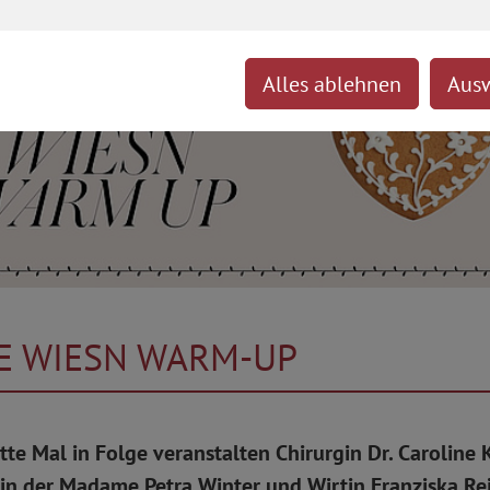
Alles ablehnen
Ausw
 WIESN WARM-UP
itte Mal in Folge veranstalten Chirurgin Dr. Caroline 
in der Madame Petra Winter und Wirtin Franziska Rei