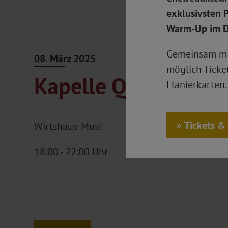
exklusivsten 
Warm-Up im D
Gemeinsam mit
08. März 2025
möglich Ticke
Kapelle Quetschnbl
Flanierkarten.
Tickets &
Wirtshaus-Musi
18:00 - 22:00 Uhr