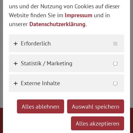
uns und der Nutzung von Cookies auf dieser
Oberland Quintett
Website finden Sie im
Impressum
und in
unserer
Datenschutzerklärung
.
Wirtshaus-Musi
Erforderlich
18:00 - 22:00 Uhr
Statistik / Marketing
Externe Inhalte
zurück
Alles ablehnen
Auswahl speichern
Reichert Wirtshaus GmbH & Co.KG
Alles akzeptieren
Weinstraße 1