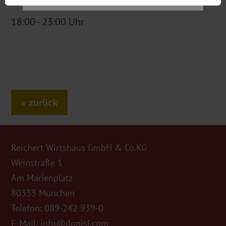
18:00 - 23:00 Uhr
zurück
Reichert Wirtshaus GmbH & Co.KG
Weinstraße 1
Am Marienplatz
80333 München
Telefon:
089-242 939-0
E-Mail:
info@donisl.com