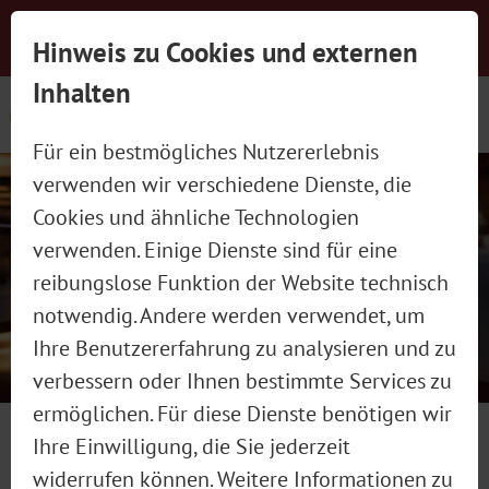
Newsletter-Anmeldung
Presse
Jobs
Hinweis zu Cookies und externen
Social Wall
Kontakt
schließen
Inhalten
Für ein bestmögliches Nutzererlebnis
verwenden wir verschiedene Dienste, die
Cookies und ähnliche Technologien
verwenden. Einige Dienste sind für eine
reibungslose Funktion der Website technisch
MADAME WIESN WARM-UP
notwendig. Andere werden verwendet, um
Ihre Benutzererfahrung zu analysieren und zu
verbessern oder Ihnen bestimmte Services zu
Bereits das dritte Mal in Folge
ermöglichen. Für diese Dienste benötigen wir
veranstalten Chirurgin Dr. Caroline
29. März 2025
Ihre Einwilligung, die Sie jederzeit
Kim, Chefredakteurin der Madame
widerrufen können. Weitere Informationen zu