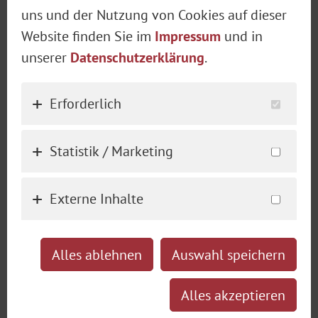
Volxxbeat
Petra Winter und Wirtin Franziska
uns und der Nutzung von Cookies auf dieser
Reichert eine der exklusivsten Pre-
Website finden Sie im
Impressum
und in
Oktoberfest-Veranstaltungen der
unserer
Datenschutzerklärung
.
Stadt: Das MADAME Wiesn Warm-Up
im Donisl am Marienplatz.
Erforderlich
Gemeinsam mit 120 geladenen VIP-
Gästen ist es in diesem Jahr erstmalig
Statistik / Marketing
möglich Tickets zu kaufen –
entweder mit Menü und
Externe Inhalte
Tischreservierung oder
Flanierkarten.
Starkbierzeit
Alles ablehnen
Auswahl speichern
Wirtshaus-Musi
Tickets & Informationen
mit der Band aus dem Abendprogramm des
Alles akzeptieren
Oktoberfest-Festzelts Bräurosl